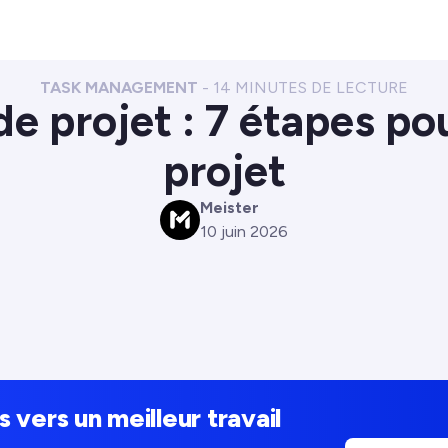
TASK MANAGEMENT
-
14
MINUTES DE LECTURE
de projet : 7 étapes po
projet
Meister
M
10 juin 2026
s vers un meilleur travail