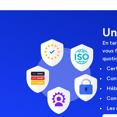
Un
En ta
vous f
quoti
Cert
Con
Héb
Cont
Les 