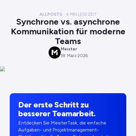
ALLPOSTS
-
4
MIN LESEZEIT
Synchrone vs. asynchrone
Kommunikation für moderne
Teams
Meister
M
18. März 2026
Der erste Schritt zu
besserer Teamarbeit.
Entdecken Sie MeisterTask, die einfache
Aufgaben- und Projektmanagement-